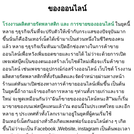
ของออนไลน์
โรงงานผลิตสายรัดพลาสติก และ การขายของออนไลน์
ในยุคนี้
หลาย ๆธุรกิจเริ่มที่จะปรับตัวให้เข้ากับกระแสของปัจจุบันมาก
ขึ้นนั่นก็คืออินเทอร์เน็ตได้เข้ามาเป็นส่วนหนึ่งในชีวิตของคน
แล้ว หลาย ๆธุรกิจเริ่มหันมาเปิดอีกช่องทางในการค้าขาย
ออนไลน์เพื่อหวังเพิ่มยอดขายและรายได้ ไม่ว่าจะด้วยการเปิด
เพจเฟสบุ๊คเป็นของตนเองสร้างเว็บไซต์ใหม่เพื่อจะเริ่มค้าขาย
ออนไลน์ เช่นเพจขายอุปกรณ์ก่อสร้างออนไลน์ เว็บไซต์ โรงงาน
ผลิตสายรัดพลาสติกที่ทั้งรับผลิตและจัดจำหน่ายผ่านทางหน้า
ร้านแต่หันมาเปิดช่องทางการค้าขายออนไลน์เพิ่มขึ้น เป็นต้น
ในยุคนี้ถ้าถามเจ้าของกิจการหลาย ๆท่านทั้งรายเก่าและราย
ใหม่ จะพูดเหมือนกันว่า“ฉันก็ขายของออนไลน์หนะสิ”“ผมก็เริ่ม
มาขายของบนเฟสบุ๊คแทนแล้ว”ณ ตอนนี้ในประเทศไทย และอีก
หลาย ๆ ประเทศทั่วทั้งโลกเรามาอยู่ในยุคที่ผู้คนเริ่มใช้
อินเทอร์เน็ตกันอย่างทั่วถึงเกิดแพลตฟอร์มออนไลน์ต่าง ๆ เกิด
ขึ้นไม่ว่าจะเป็น Facebook ,Website, instagram เป็นต้นพอเวลา